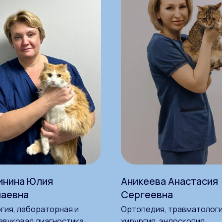
инина Юлия
Аникеева Анастасия
лаевна
Сергеевна
гия, лабораторная и
Ортопедия, травматологи
звуковая диагностика
хирургия, эндоскопия