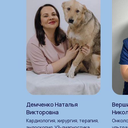
Демченко Наталья
Верш
Викторовна
Нико
Кардиология, хирургия, терапия,
Онколо
эндоскопия, УЗ-диагностика
ультра