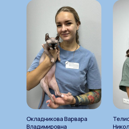
Окладникова Варвара
Тели
Владимировна
Нико