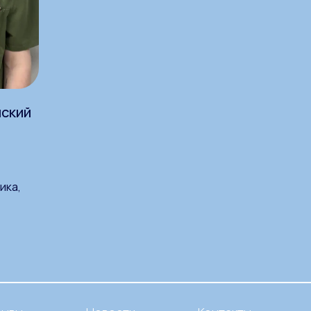
ский
ика,